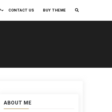
P
CONTACT US
BUY THEME
ABOUT ME