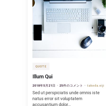
QUOTE
Illum Qui
Illum
2018年5月21日
25件のコメント
takeda.eiji
Qui
Sed ut perspiciatis unde omnis iste
へ
natus error sit voluptatem
の
accusantium dolor…